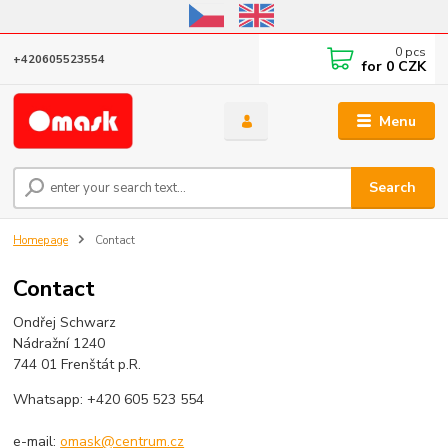
Online store open until October 31, 2026, I do not ship outside the EU
0
pcs
+420605523554
for
0 CZK
Menu
Search
Homepage
Contact
Contact
Ondřej Schwarz
Nádražní 1240
744 01 Frenštát p.R.
Whatsapp: +420 605 523 554
e-mail:
omask@centrum.cz