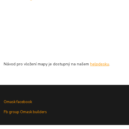
Návod pro vložení mapy je dostupný na našem
helpdesku
.
Omask facebook
Fb group Omask builders