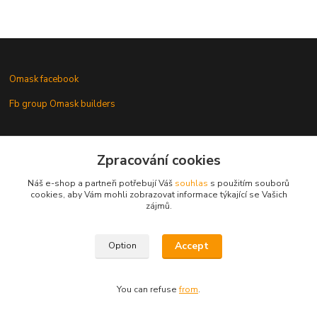
Omask facebook
Fb group Omask builders
Omask www.modelforum.cz
Zpracování cookies
Náš e-shop a partneři potřebují Váš
souhlas
s použitím souborů
cookies, aby Vám mohli zobrazovat informace týkající se Vašich
zájmů.
Gallery of models with Omask masks
Accept
Option
You can refuse
from
.
Vytvořeno na
Eshop-rychle.cz