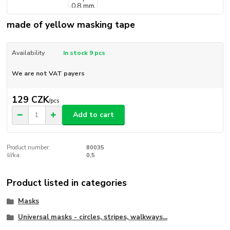
made of yellow masking tape
Availability
In stock 9 pcs
We are not VAT payers
129 CZK
/
pcs
Add to cart
Product number:
80035
šířka:
0,5
Product listed in categories
Masks
Universal masks - circles, stripes, walkways...