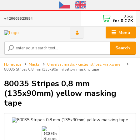
Online store open until October 31, 2026, I do not ship outside the EU
0
pcs
+420605523554
for
0 CZK
Menu
Search
Homepage
Masks
Universal masks - circles, stripes, walkways...
80035 Stripes 0,8 mm (135x90mm) yellow masking tape
80035 Stripes 0,8 mm
(135x90mm) yellow masking
tape