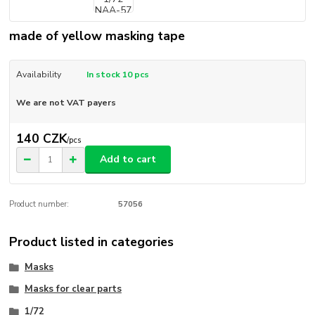
made of yellow masking tape
Availability
In stock 10 pcs
We are not VAT payers
140 CZK
/
pcs
Add to cart
Product number:
57056
Product listed in categories
Masks
Masks for clear parts
1/72