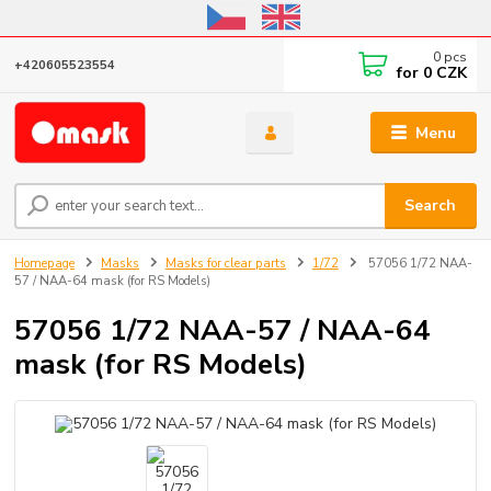
Online store open until October 31, 2026, I do not ship outside the EU
0
pcs
+420605523554
for
0 CZK
Menu
Search
Homepage
Masks
Masks for clear parts
1/72
57056 1/72 NAA-
57 / NAA-64 mask (for RS Models)
57056 1/72 NAA-57 / NAA-64
mask (for RS Models)