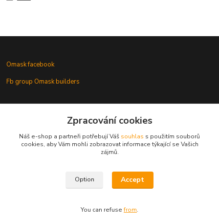
Omask facebook
Fb group Omask builders
Omask www.modelforum.cz
Zpracování cookies
Náš e-shop a partneři potřebují Váš
souhlas
s použitím souborů
cookies, aby Vám mohli zobrazovat informace týkající se Vašich
zájmů.
Gallery of models with Omask masks
Accept
Option
You can refuse
from
.
Vytvořeno na
Eshop-rychle.cz