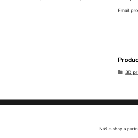
Email pro
Product
3D pr
Omask facebook
Náš e-shop a partn
Fb group Omask builders