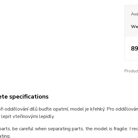
Ava
We 
89
Produc
te specifications
při oddělování dílů buďte opatrní, model je křehký. Pro oddělován
 lepit vteřinovými lepidly.
parts, be careful when separating parts, the model is fragile. I
ating.