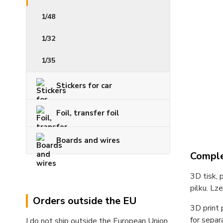
1/48
1/32
1/35
Stickers for car
Foil, transfer foil
Boards and wires
Comple
3D tisk, 
pilku. Lze
Orders outside the EU
3D print 
for separ
I do not ship outside the European Union