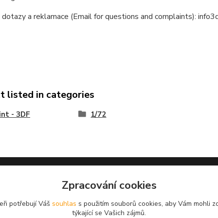
 dotazy a reklamace (Email for questions and complaints): info
 listed in categories
int - 3DF
1/72
Zpracování cookies
Omask www.modelforum.cz
eři potřebují Váš
souhlas
s použitím souborů cookies, aby Vám mohli z
týkající se Vašich zájmů.