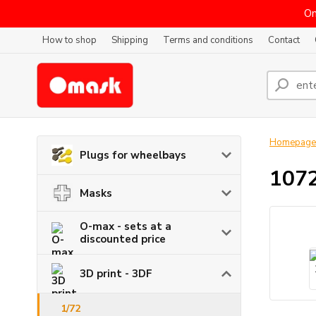
On
How to shop
Shipping
Terms and conditions
Contact
Homepage
Plugs for wheelbays
1072
Masks
O-max - sets at a
discounted price
3D print - 3DF
1/72