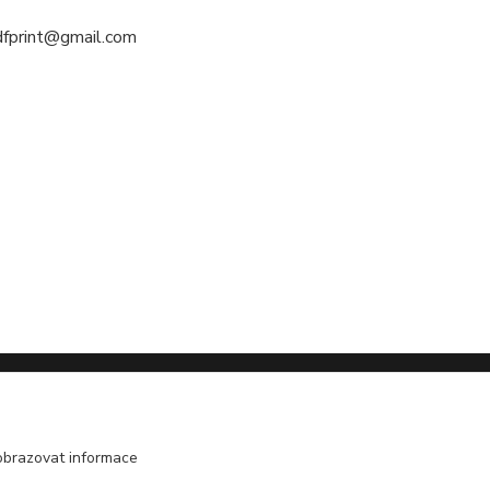
3dfprint@gmail.com
Gallery of models with Omask masks
obrazovat informace