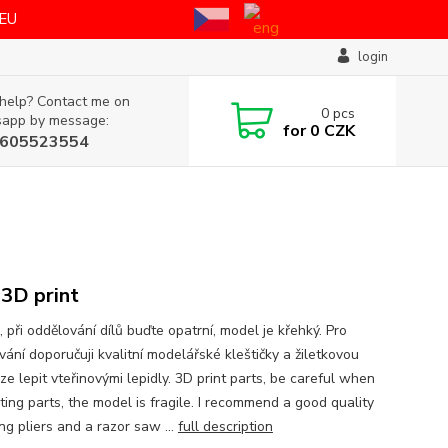
 EU
login
help? Contact me on
0
pcs
app by message:
for
0 CZK
605523554
3D print
, při oddělování dílů buďte opatrní, model je křehký. Pro
vání doporučuji kvalitní modelářské kleštičky a žiletkovou
Lze lepit vteřinovými lepidly. 3D print parts, be careful when
ting parts, the model is fragile. I recommend a good quality
ng pliers and a razor saw ...
full description