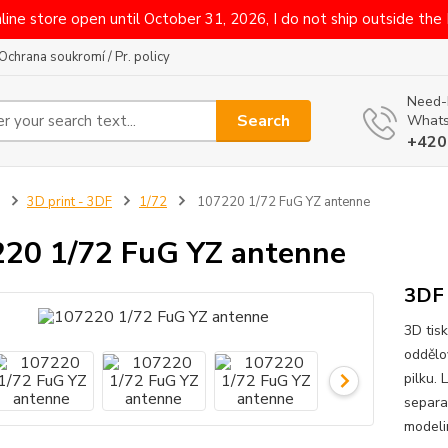
line store open until October 31, 2026, I do not ship outside the
Ochrana soukromí / Pr. policy
Need-
Search
Whats
+420
3D print - 3DF
1/72
107220 1/72 FuG YZ antenne
20 1/72 FuG YZ antenne
3DF 
3D tisk
oddělo
pilku. 
separa
modeli