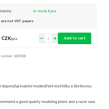
ilability
In stock 6 pcs
are not VAT payers
 CZK
Add to cart
/
pcs
t number:
107220
í doporučuji kvalitní modelářské kleštičky a žiletkovou
 recommend a good quality modeling pliers and a razor saw