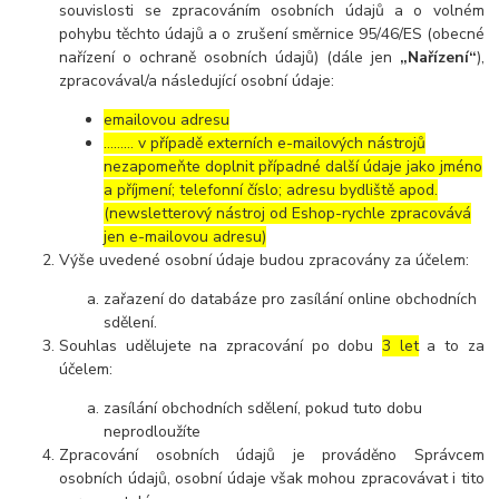
souvislosti se zpracováním osobních údajů a o volném
pohybu těchto údajů a o zrušení směrnice 95/46/ES (obecné
nařízení o ochraně osobních údajů) (dále jen
„Nařízení“
),
zpracovával/a následující osobní údaje:
emailovou adresu
……… v případě externích e-mailových nástrojů
nezapomeňte doplnit případné další údaje jako jméno
a příjmení; telefonní číslo; adresu bydliště apod.
(newsletterový nástroj od Eshop-rychle zpracovává
jen e-mailovou adresu)
Výše uvedené osobní údaje budou zpracovány za účelem:
zařazení do databáze pro zasílání online obchodních
sdělení.
Souhlas udělujete na zpracování po dobu
3 let
a to za
účelem:
zasílání obchodních sdělení, pokud tuto dobu
neprodloužíte
Zpracování osobních údajů je prováděno Správcem
osobních údajů, osobní údaje však mohou zpracovávat i tito