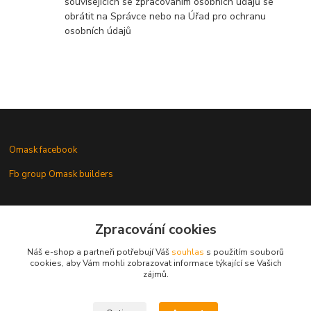
souvisejících se zpracováním osobních údajů se
obrátit na Správce nebo na Úřad pro ochranu
osobních údajů
Omask facebook
Fb group Omask builders
Omask www.modelforum.cz
Zpracování cookies
Náš e-shop a partneři potřebují Váš
souhlas
s použitím souborů
cookies, aby Vám mohli zobrazovat informace týkající se Vašich
zájmů.
Gallery of models with Omask masks