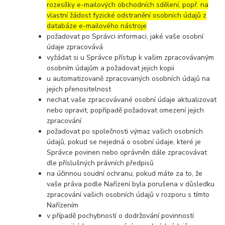
rozesílky e-mailových obchodních sdělení, popř. na
vlastní žádost fyzické odstranění osobních údajů z
databáze e-mailového nástroje
požadovat po Správci informaci, jaké vaše osobní
údaje zpracovává
vyžádat si u Správce přístup k vašim zpracovávaným
osobním údajům a požadovat jejich kopii
u automatizovaně zpracovaných osobních údajů na
jejich přenositelnost
nechat vaše zpracovávané osobní údaje aktualizovat
nebo opravit, popřípadě požadovat omezení jejich
zpracování
požadovat po společnosti výmaz vašich osobních
údajů, pokud se nejedná o osobní údaje, které je
Správce povinen nebo oprávněn dále zpracovávat
dle příslušných právních předpisů
na účinnou soudní ochranu, pokud máte za to, že
vaše práva podle Nařízení byla porušena v důsledku
zpracování vašich osobních údajů v rozporu s tímto
Nařízením
v případě pochybností o dodržování povinností