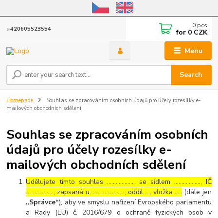
Online store open until October 31, 2026, I do not ship outside the EU
0
pcs
+420605523554
for
0 CZK
Menu
Search
Homepage
Souhlas se zpracováním osobních údajů pro účely rozesílky e-
mailových obchodních sdělení
Souhlas se zpracováním osobních
údajů pro účely rozesílky e-
mailových obchodních sdělení
Udělujete tímto souhlas ……………..., se sídlem ………………, IČ
………………., zapsaná u ………………… , oddíl …, vložka …..
(dále jen
„Správce“
), aby ve smyslu nařízení Evropského parlamentu
a Rady (EU) č. 2016/679 o ochraně fyzických osob v