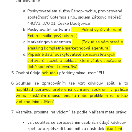
zpracovatelé:
Poskytovatelem služby Eshop-rychle, provozované
společností Golemos s.r.o., sídlem Zátkovo nábřeží
448/73, 370 01, České Budějovice
Poskytovatel softwaru
……… (Pokud využíváte např.
Externí mailingový nástroj.)
Marketingová agentura
……… (Pokud se vám stará o
emailing kompletně marketingová agentura.)
Případně další poskytovatelé zpracovatelských
softwarů, služeb a aplikací, které však v současné
době společnost nevyužívá.
Osobní údaje
nebudou
předány mimo území EU.
Souhlas se zpracováním lze vzít kdykoliv zpět, a to
například úpravou preferencí ochrany soukromí v patičce
webu, zasláním dopisu, emailu nebo proklikem na odkaz
v obchodním sdělení
.
Vezměte, prosíme, na vědomí, že podle Nařízení máte právo:
vzít souhlas se zpracováním osobních údajů kdykoliv
zpět, toto zpětvzetí bude mít za následek
ukončení